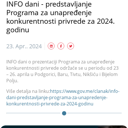
INFO dani - predstavljanje
Programa za unapređenje
konkurentnosti privrede za 2024.
godinu
23. Apr.. 2024
INFO dani o prezentaciji Programa za unapređenje
konkurentnosti privrede održaće se u periodu od 23
– 26. aprila u Podgorici, Baru, Tivtu, Nikšiću i Bijelom
Polju.
Više detalja na linku:
https://www.gov.me/clanak/info-
dani-predstavljanje-programa-za-unapredenje-
konkurentnosti-privrede-za-2024-godinu