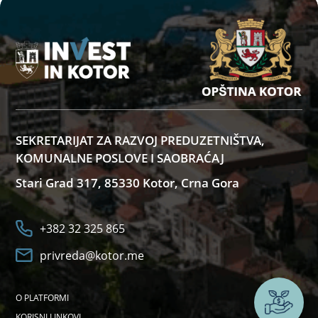
SEKRETARIJAT ZA RAZVOJ PREDUZETNIŠTVA,
KOMUNALNE POSLOVE I SAOBRAĆAJ
Stari Grad 317, 85330 Kotor, Crna Gora
+382 32 325 865
privreda@kotor.me
O PLATFORMI
Želite
KORISNI LINKOVI