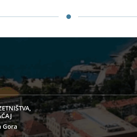
ZETNIŠTVA,
AĆAJ
a Gora