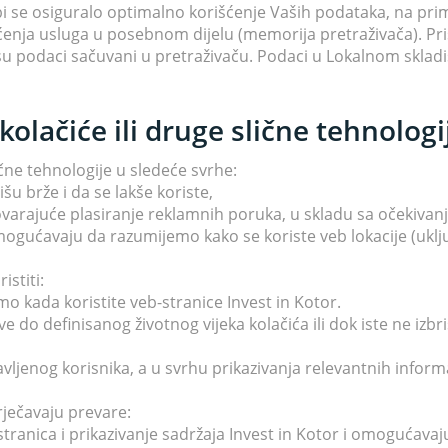
bi se osiguralo optimalno korišćenje Vaših podataka, na primje
enja usluga u posebnom dijelu (memorija pretraživača). Pr
su podaci sačuvani u pretraživaču. Podaci u Lokalnom skladiš
olačiće ili druge slične tehnologi
lične tehnologije u sledeće svrhe:
išu brže i da se lakše koriste,
dgovarajuće plasiranje reklamnih poruka, u skladu sa očekivan
omogućavaju da razumijemo kako se koriste veb lokacije (uključ
stiti:
mo kada koristite veb-stranice Invest in Kotor.
ve do definisanog životnog vijeka kolačića ili dok iste ne izbr
prijavljenog korisnika, a u svrhu prikazivanja relevantnih inf
ječavaju prevare:
ranica i prikazivanje sadržaja Invest in Kotor i omogućavaju