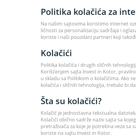
Politika kolačića za inte
Na našim sajtovima koristimo internet ozna
ličnosti za personalizaciju sadržaja i ogla
koriste i naši pouzdani partneri koji tak
Kolačići
Politika kolačića i drugih sličnih tehnolog
Korišćenjem sajta Invest in Kotor, praviln
u skladu sa Politikom o kolačićima. Ako se 
kolačića i sličnih tehnologija, trebalo bi
Šta su kolačići?
Kolačić je jednostavna tekstualna datoteka
Kolačići obično sadrže naziv sajta sa kojeg 
pretraživača za koje je potrebna veza sa s
koriste na sajtu Invest in Kotor.