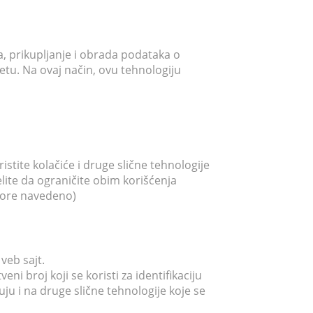
ja, prikupljanje i obrada podataka o
netu. Na ovaj način, ovu tehnologiju
stite kolačiće i druge slične tehnologije
želite da ograničite obim korišćenja
 gore navedeno)
veb sajt.
eni broj koji se koristi za identifikaciju
ju i na druge slične tehnologije koje se