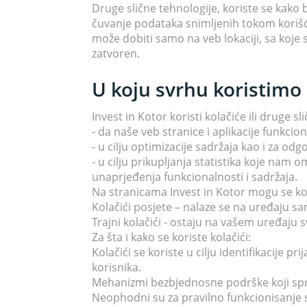
Druge slične tehnologije, koriste se kako 
čuvanje podataka snimljenih tokom korišć
može dobiti samo na veb lokaciji, sa koje 
zatvoren.
U koju svrhu koristimo k
Invest in Kotor koristi kolačiće ili druge s
- da naše veb stranice i aplikacije funkcion
- u cilju optimizacije sadržaja kao i za o
- u cilju prikupljanja statistika koje nam 
unaprjeđenja funkcionalnosti i sadržaja.
Na stranicama Invest in Kotor mogu se kori
Kolačići posjete – nalaze se na uređaju sa
Trajni kolačići - ostaju na vašem uređaju s
Za šta i kako se koriste kolačići:
Kolačići se koriste u cilju identifikacije 
korisnika.
Mehanizmi bezbjednosne podrške koji spr
Neophodni su za pravilno funkcionisanje st