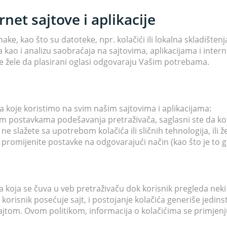
rnet sajtove i aplikacije
ke, kao što su datoteke, npr. kolačići ili lokalna skladišten
sa kao i analizu saobraćaja na sajtovima, aplikacijama i inter
ođe žele da plasirani oglasi odgovaraju Vašim potrebama.
ija koje koristimo na svim našim sajtovima i aplikacijama:
im postavkama podešavanja pretraživača, saglasni ste da kori
ne slažete sa upotrebom kolačića ili sličnih tehnologija, ili 
 da promijenite postavke na odgovarajući način (kao što je to
 koja se čuva u veb pretraživaču dok korisnik pregleda neki 
korisnik posećuje sajt, i postojanje kolačića generiše jedinstv
ajtom. Ovom politikom, informacija o kolačićima se primjenju