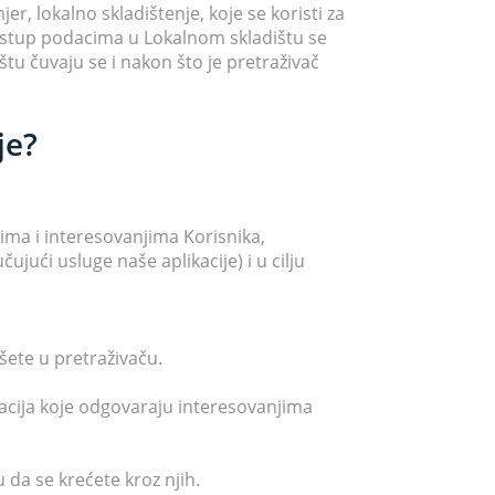
r, lokalno skladištenje, koje se koristi za
istup podacima u Lokalnom skladištu se
tu čuvaju se i nakon što je pretraživač
je?
jima i interesovanjima Korisnika,
ujući usluge naše aplikacije) i u cilju
išete u pretraživaču.
ormacija koje odgovaraju interesovanjima
 da se krećete kroz njih.