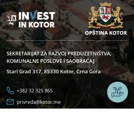
SEKRETARIJAT ZA RAZVOJ PREDUZETNIŠTVA,
KOMUNALNE POSLOVE I SAOBRAĆAJ
Stari Grad 317, 85330 Kotor, Crna Gora
+382 32 325 865
Želite
privreda@kotor.me
O PLATFORMI
KORISNI LINKOVI