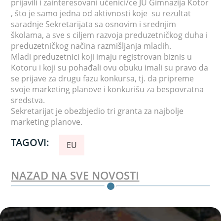
prijavili i zainteresovani učenici/ce JU Gimnazija Kotor
, što je samo jedna od aktivnosti koje su rezultat
saradnje Sekretarijata sa osnovim i srednjim
školama, a sve s ciljem razvoja preduzetničkog duha i
preduzetničkog načina razmišljanja mladih.
Mladi preduzetnici koji imaju registrovan biznis u
Kotoru i koji su pohađali ovu obuku imali su pravo da
se prijave za drugu fazu konkursa, tj. da pripreme
svoje marketing planove i konkurišu za bespovratna
sredstva.
Sekretarijat je obezbjedio tri granta za najbolje
marketing planove.
TAGOVI:
EU
NAZAD NA SVE NOVOSTI