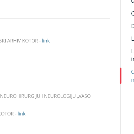
G
L
JSKI ARHIV KOTOR -
link
i
O
m
, NEUROHIRURGIJU I NEUROLOGIJU „VASO
 KOTOR -
link