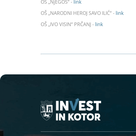
OŠ „NjEGOŠ“ -
link
OŠ „NARODNI HEROJ SAVO ILIĆ“ -
link
OŠ „IVO VISIN“ PRČANJ -
link
OŠ „VELjKO DROBNjAKOVIĆ“ RISAN -
link
OŠ „NIKOLA ĐURKOVIĆ“ RADANOVIĆI -
lin
ŠOSMO „VIDA MATJAN“ KOTOR -
link
JU GIMNAZIJA KOTOR -
link
SREDNJA POMORSKA ŠKOLA KOTOR -
link
FAKULTET ZA TURIZAM I HOTELIJERSTVO -
POMORSKI FAKULTET KOTOR -
link
INSTITUT ZA BIOLOGIJU MORA -
link