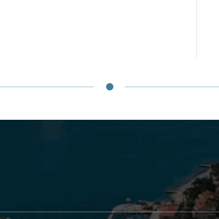
k
link