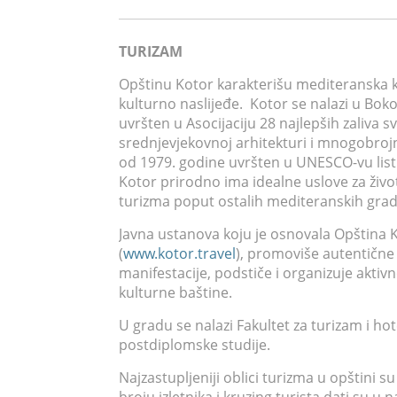
TURIZAM
Opštinu Kotor karakterišu mediteranska kl
kulturno naslijeđe. Kotor se nalazi u Bok
uvršten u Asocijaciju 28 najlepših zaliva sv
srednjevjekovnoj arhitekturi i mnogobroj
od 1979. godine uvršten u UNESCO-vu listu
Kotor prirodno ima idealne uslove za život i
turizma poput ostalih mediteranskih gra
Javna ustanova koju je osnovala Opština K
(
www.kotor.travel
), promoviše autentične 
manifestacije, podstiče i organizuje aktivno
kulturne baštine.
U gradu se nalazi Fakultet za turizam i h
postdiplomske studije.
Najzastupljeniji oblici turizma u opštini su