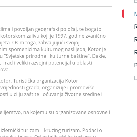
M
R
ima i povoljan geografski položaj, te bogato
okotorskom zalivu koji je 1997. godine zvanično
ijeta. Osim toga, zahvaljujući svojoj
nim spomenicima kulturnog naslijeđa, Kotor je
R
 "Svjetske prirodne i kulturne baštine". Dakle,
 rad i veliki razvojni potencijal u oblasti
B
dova.
otor, Turistička organizacija Kotor
vrijednosti grada, organizuje i promoviše
sti u cilju zaštite i očuvanja životne sredine i
otelijerstvo, na kojemu su organizovane osnovne i
 izletnički turizam i kruzing turizam. Podaci o