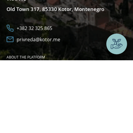
Old Town 317, 85330 Kotor, Montenegro
+382 32 325 865
privreda@kotor.me
Want t
ABOUT THE PLATFORM
USEFUL LINKS
COOKIES
Mon-Fri: 07:00 - 15:00
Reception Hours: 08:00 - 11:00