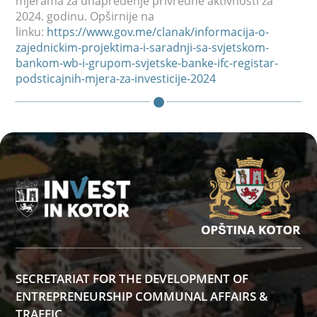
mjerama za unapređenje privredne aktivnosti za
2024. godinu. Opširnije na
linku:
https://www.gov.me/clanak/informacija-o-
zajednickim-projektima-i-saradnji-sa-svjetskom-
bankom-wb-i-grupom-svjetske-banke-ifc-registar-
podsticajnih-mjera-za-investicije-2024
SECRETARIAT FOR THE DEVELOPMENT OF
ENTREPRENEURSHIP COMMUNAL AFFAIRS &
TRAFFIC